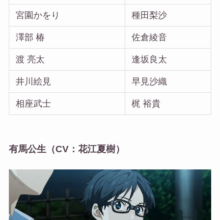
宮園かをり
種田梨沙
澤部 椿
佐倉綾音
渡 亮太
逢坂良太
井川絵見
早見沙織
相座武士
梶 裕貴
有馬公生（CV：花江夏樹）