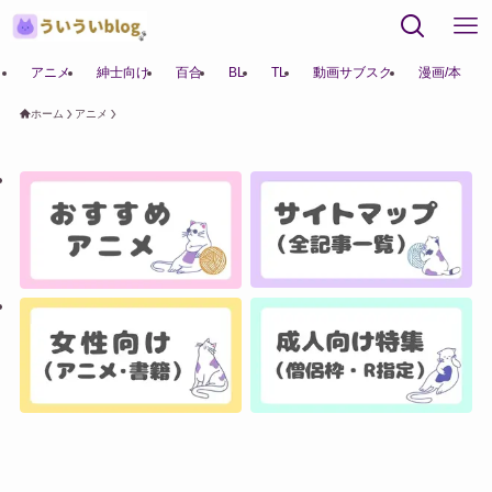
アニメ
紳士向け
百合
BL
TL
動画サブスク
漫画/本
ホーム
アニメ