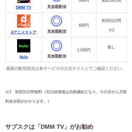
550円
初回
14日間
見放題配信
DMM TV
初回31日間
660円
※2
見放題配信
dアニメストア
無し
1,026円
見放題配信
Hulu
最新の配信状況は各サービスの公式サイトにてご確認ください。
※2 初回31日間無料（31日経過後は自動継続となり、その月から月額
料金全額がかかります。）
サブスクは「DMM TV」がお勧め