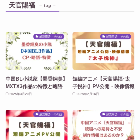
天官賜福
– tag –
解説用語・その他
解説用語・その他
中国BL小説家【墨香銅臭】
短編アニメ【天官賜福･太
MXTX3作品の特徴と略語
子悦神】PV公開・映像情報
2025年3月20日
2025年2月16日
解説用語・その他
解説用語・その他