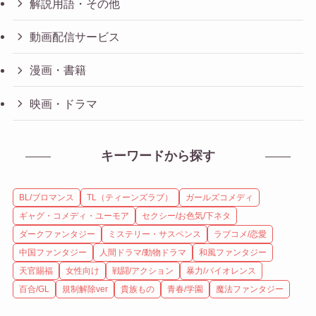
解説用語・その他
動画配信サービス
漫画・書籍
映画・ドラマ
キーワードから探す
BL/ブロマンス
TL（ティーンズラブ）
ガールズコメディ
ギャグ・コメディ・ユーモア
セクシー/お色気/下ネタ
ダークファンタジー
ミステリー・サスペンス
ラブコメ/恋愛
中国ファンタジー
人間ドラマ/動物ドラマ
和風ファンタジー
天官賜福
女性向け
戦闘/アクション
暴力/バイオレンス
百合/GL
規制解除ver
貴族もの
青春/学園
魔法ファンタジー