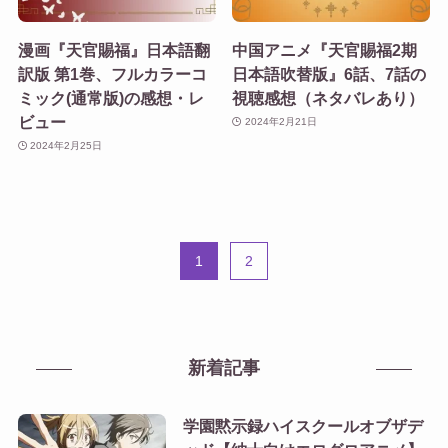
漫画『天官賜福』日本語翻
中国アニメ『天官賜福2期
訳版 第1巻、フルカラーコ
日本語吹替版』6話、7話の
ミック(通常版)の感想・レ
視聴感想（ネタバレあり）
ビュー
2024年2月21日
2024年2月25日
1
2
新着記事
学園黙示録ハイスクールオブザデ