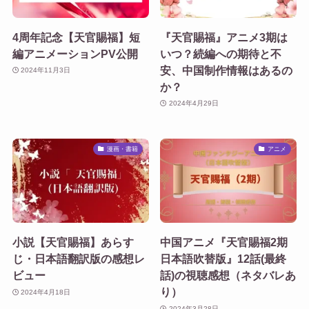
4周年記念【天官賜福】短
『天官賜福』アニメ3期は
編アニメーションPV公開
いつ？続編への期待と不
安、中国制作情報はあるの
2024年11月3日
か？
2024年4月29日
漫画・書籍
アニメ
小説【天官賜福】あらす
中国アニメ『天官賜福2期
じ・日本語翻訳版の感想レ
日本語吹替版』12話(最終
ビュー
話)の視聴感想（ネタバレあ
り）
2024年4月18日
2024年3月28日