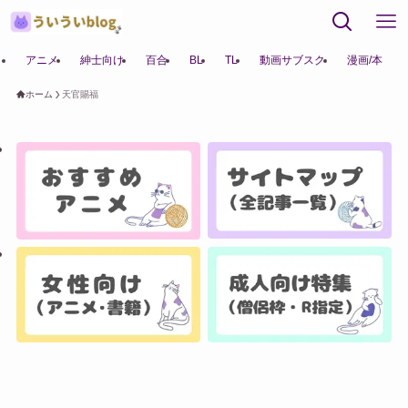
アニメ
紳士向け
百合
BL
TL
動画サブスク
漫画/本
ホーム
天官賜福