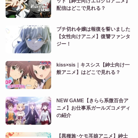
ッド【紳士向けエログロアニメ】
配信はどこで見れる？
ブチ切れ令嬢は報復を誓いました
【女性向けアニメ】復讐ファンタ
ジー！
kiss×sis｜キスシス【紳士向け一
般アニメ】はどこで見れる？
NEW GAME【きらら系微百合ア
ニメ】お仕事系ガールズコメディ
の紹介
【異種族･ケモ耳娘アニメ】紳士