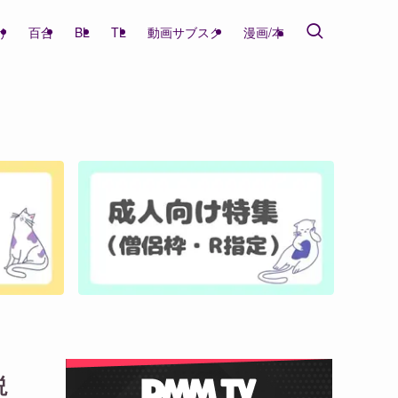
け
百合
BL
TL
動画サブスク
漫画/本
説