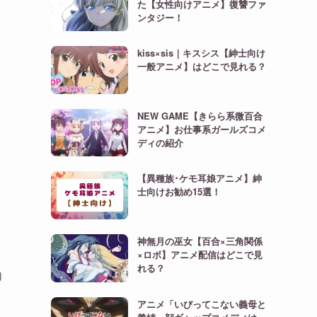
た【女性向けアニメ】復讐ファ
ンタジー！
kiss×sis｜キスシス【紳士向け
一般アニメ】はどこで見れる？
NEW GAME【きらら系微百合
アニメ】お仕事系ガールズコメ
ディの紹介
【異種族･ケモ耳娘アニメ】紳
士向けお勧め15選！
神無月の巫女【百合×三角関係
×ロボ】アニメ配信はどこで見
れる？
向
アニメ「いびってこない義母と