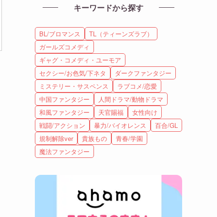
キーワードから探す
BL/ブロマンス
TL（ティーンズラブ）
ガールズコメディ
ギャグ・コメディ・ユーモア
セクシー/お色気/下ネタ
ダークファンタジー
ミステリー・サスペンス
ラブコメ/恋愛
中国ファンタジー
人間ドラマ/動物ドラマ
和風ファンタジー
天官賜福
女性向け
戦闘/アクション
暴力/バイオレンス
百合/GL
規制解除ver
貴族もの
青春/学園
魔法ファンタジー