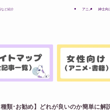
アニメ
紳士向
画など紹介
【 選び方･種類･お勧め】どれが良いのか簡単に解