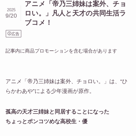
アニメ「帝乃三姉妹は案外、チョ
2025
ロい。」凡人と天才の共同生活ラ
9/20
ブコメ！
広告
記事内に商品プロモーションを含む場合があります
アニメ「帝乃三姉妹は案外、チョロい。」は、“ひ
らかわあや”による少年漫画が原作。
孤高の天才三姉妹と同居することになった
ちょっとポンコツめな高校生・優