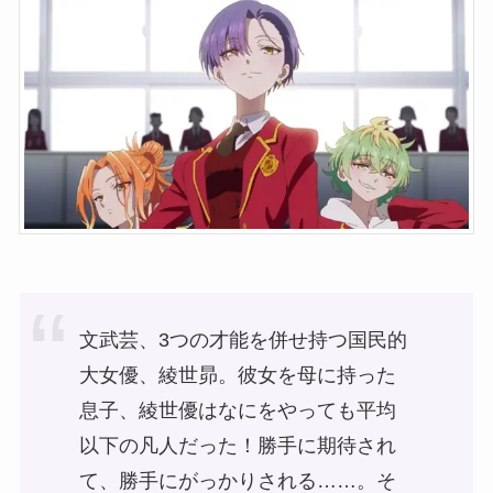
文武芸、3つの才能を併せ持つ国民的
大女優、綾世昴。彼女を母に持った
息子、綾世優はなにをやっても平均
以下の凡人だった！勝手に期待され
て、勝手にがっかりされる……。そ