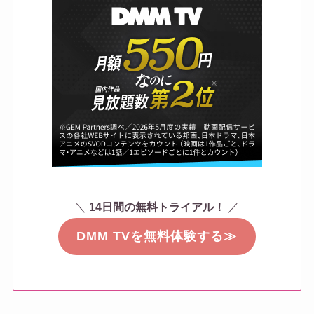
＼
14日間の無料トライアル！
／
DMM TVを無料体験する≫