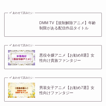
あわせて読みたい
DMM TV【規制解除アニメ】年齢
制限がある配信作品タイトル
あわせて読みたい
悪役令嬢アニメ【お勧め8選】女
性向け貴族ファンタジー
あわせて読みたい
男装女子アニメ【お勧め7選】女
性向けファンタジー