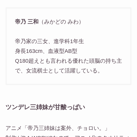
帝乃 三和
（みかどの みわ）
帝乃家の三女、進学科1年生
身長163cm、血液型AB型
Q180超えとも言われる優れた頭脳の持ち主
で、女流棋士として活躍している。
ツンデレ三姉妹が甘酸っぱい
アニメ「帝乃三姉妹は案外、チョロい。」