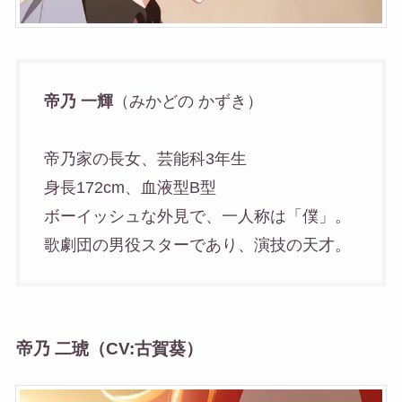
帝乃 一輝
（みかどの かずき）
帝乃家の長女、芸能科3年生
身長172cm、血液型B型
ボーイッシュな外見で、一人称は「僕」。
歌劇団の男役スターであり、演技の天才。
帝乃 二琥
（CV:古賀葵）