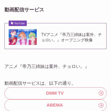
動画配信サービス
YouTube
TVアニメ『帝乃三姉妹は案外、チ
ョロい。』オープニング映像
アニメ『帝乃三姉妹は案外、チョロい。』
動画配信サービスは、以下の通り。
DMM TV
ABEMA