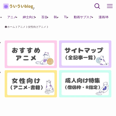
アニメ
紳士向け
百合
BL
TL
動画サブスク
漫画/本
ホーム
アニメ
女性向けアニメ