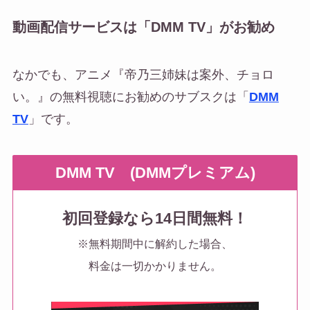
動画配信サービスは「DMM TV」がお勧め
なかでも、アニメ『帝乃三姉妹は案外、チョロ
い。』の無料視聴にお勧めのサブスクは「
DMM
TV
」です。
DMM TV (DMMプレミアム)
初回登録なら14日間無料！
※無料期間中に解約した場合、
料金は一切かかりません。