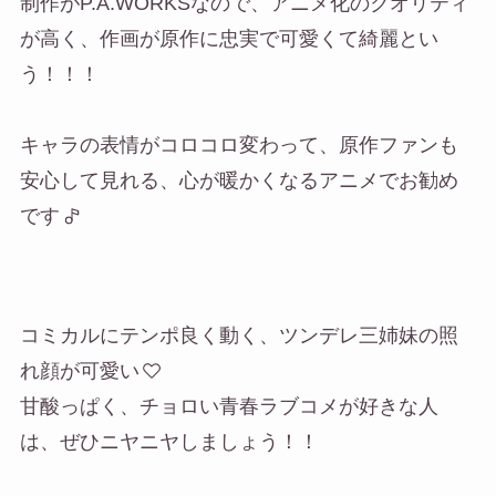
制作がP.A.WORKSなので、アニメ化のクオリティ
が高く、作画が原作に忠実で可愛くて綺麗とい
う！！！
キャラの表情がコロコロ変わって、原作ファンも
安心して見れる、心が暖かくなるアニメでお勧め
です
コミカルにテンポ良く動く、ツンデレ三姉妹の照
れ顔が可愛い
甘酸っぱく、チョロい青春ラブコメが好きな人
は、ぜひニヤニヤしましょう！！