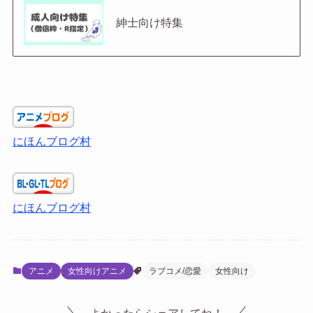
紳士向け特集
にほんブログ村
にほんブログ村
アニメ
女性向けアニメ
ラブコメ/恋愛
女性向け