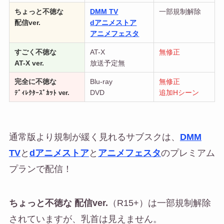
ちょっと不徳な
DMM TV
一部規制解除
配信ver.
dアニメストア
アニメフェスタ
すごく不徳な
AT-X
無修正
AT-X ver.
放送予定無
完全に不徳な
Blu-ray
無修正
DVD
追加Hシーン
ﾃﾞｨﾚｸﾀｰｽﾞｶｯﾄ ver.
通常版より規制が緩く見れるサブスクは、
DMM
TV
と
dアニメストア
と
アニメフェスタ
のプレミアム
プランで配信！
ちょっと不徳な 配信ver.
（R15+）は一部規制解除
されていますが、乳首は見えません。