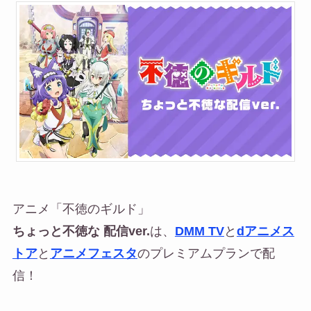
アニメ「不徳のギルド」
ちょっと不徳な 配信ver.
は、
DMM TV
と
dアニメス
トア
と
アニメフェスタ
のプレミアムプランで配
信！