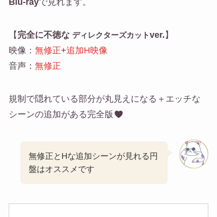
Blu-ray
で見れます。
【
完全に不徳な
ver.
】
ディレクターズカット
映像：
無修正
+
追加H映像
音声：
無修正
規制で隠れている部分が丸見えになる＋エッチな
シーンの追加がある完全版
無修正とHな追加シーンが見れる円
盤はオススメです