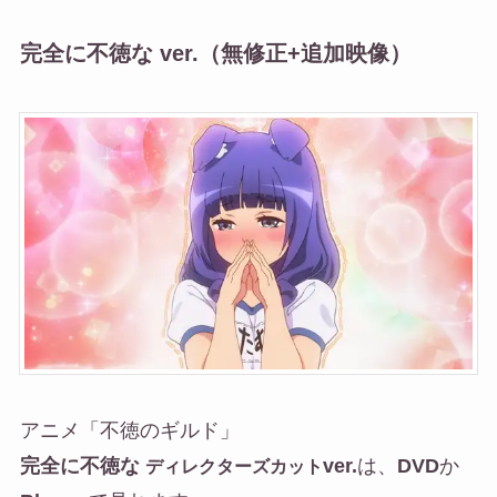
完全に不徳な ver.（無修正+追加映像）
アニメ「不徳のギルド」
完全に不徳な
ver.
は、
DVD
か
ディレクターズカット