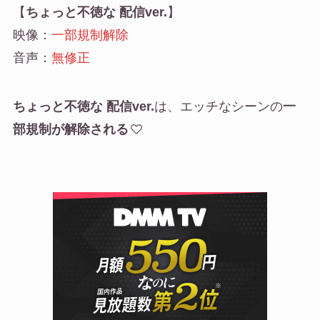
【
ちょっと不徳な 配信ver.
】
映像：
一部規制解除
音声：
無修正
ちょっと不徳な 配信ver.
は、エッチなシーンの
一
部規制が解除される