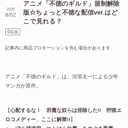
アニメ「不徳のギルド」規制解除
2025
版☆ちょっと不徳な配信ver.はど
8/02
こで見れる？
広告
記事内に商品プロモーションを含む場合があります
アニメ「不徳のギルド」は、河添太一による少年
マンガが原作。
【
心配するな！ 邪魔な奴らは排除した!! 狩猟エ
ロコメディー、ここに解禁!!
】