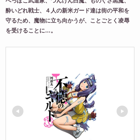
へっぽこ武道家、つんけん白魔、ものぐさ黒魔、
酔いどれ戦士、４人の新米ガード達は街の平和を
守るため、魔物に立ち向かうが、ことごとく凌辱
を受けることに…。