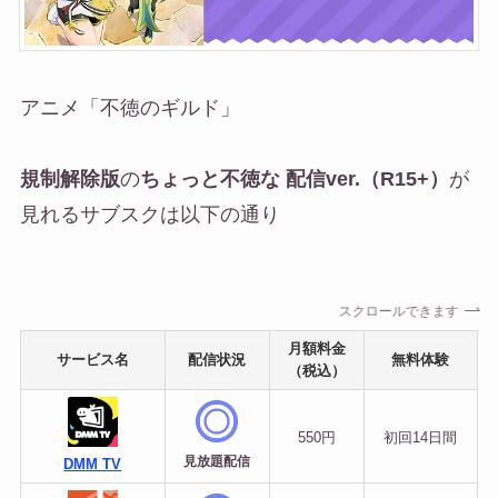
アニメ「不徳のギルド」
規制解除版
の
ちょっと不徳な 配信ver.
（R15+）
が
見れるサブスクは以下の通り
スクロールできます
月額料金
サービス名
配信状況
無料体験
（税込）
550円
初回
14日間
見放題配信
DMM TV