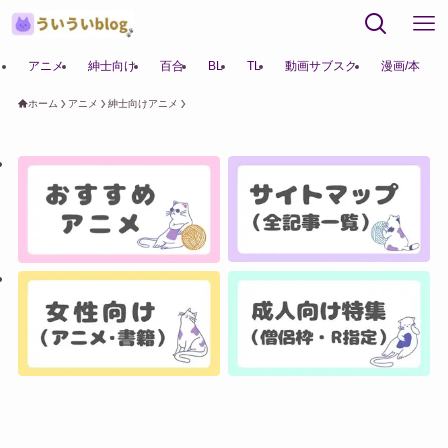
アニメ
紳士向け
百合
BL
TL
動画サブスク
漫画/本
ホーム
アニメ
紳士向けアニメ